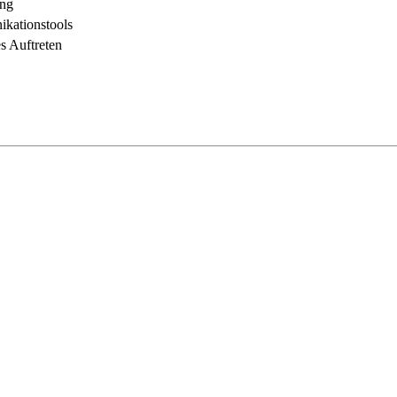
ing
kationstools
s Auftreten