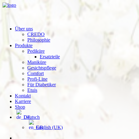
Über uns
CREDO
Philosophie
Produkte
Pediküre
Ersatzteile
Maniküre
Gesichtspflege
Comfort
Profi-Line
Für Diabetiker
Etuis
Kontakt
Karriere
Shop
Deutsch
English (UK)