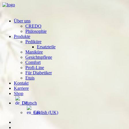
Über uns
CREDO
Philosophie
Produkte
Pediküre
Ersatzteile
Maniküre
Gesichtspflege
Comfort
Profi-Line
Für Diabetiker
Etuis
Kontakt
Karriere
Shop
Deutsch
English (UK)