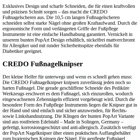
Exklusives Design und scharfe Schneiden, die für einen kraftvollen
und präzisen Schnitt sorgen – das macht die CREDO
Fußnagelscheren aus. Die 10,5 cm langen Fußnagelscheren
schneiden selbst starke Nägel ohne großen Kraftaufwand. Durch die
ergonomische Form und verlängerten Griffe der Fußpflege
Instrumente ist eine einfache Handhabung garantiert. Vernickelt in
unserem bunten PopArt Design erhältlich, nickelfrei mattverchromt
für Allergiker und mit runder Sicherheitsspitze ebenfalls für
Diabetiker geeignet.
CREDO Fußnagelknipser
Der kleine Helfer für unterwegs und wenn es schnell gehen muss:
Die CREDO Fußnagelknipser knipsen zuverlässig jeden noch so
harten Fußnagel. Die gerade geschliffene Schneide des Pediküre
Werkzeugs erschwert es dem Fußnagel, sich einzurollen, wodurch
eingewachsenen Zehennägeln effizient vorgebeugt wird. Durch die
besondere Form des Fußpflege Instruments liegen die Knipser gut in
der Hand und sind einfach und sicher anzuwenden, für Rechts-
sowie Linkshandnutzung. Die Klingen der bunten PopArt Variante
sind aus rostfreiem Edelstahl – Made in Solingen, Germany –
gefertigt, korrosionsgeschützt und anti-allergisch. Zusätzlich verfügt
der PopArt Nagelknipser über einen praktischen Auffangbehälter
zum hygienischen Knipsen der Nägel. Für gepflegte Fußnägel